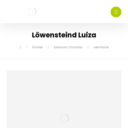
Löwensteind Luiza
Ürünler
Solunum Cihazları
Ventilatör