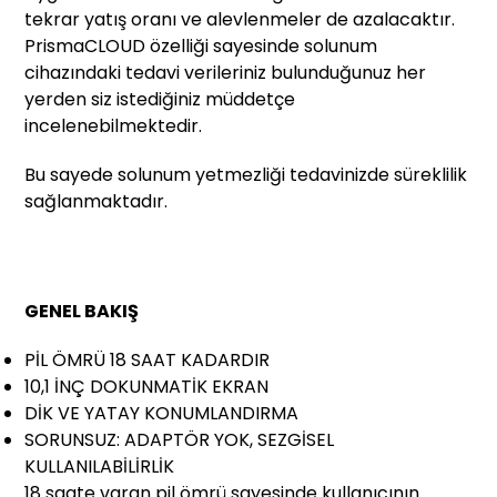
tekrar yatış oranı ve alevlenmeler de azalacaktır.
PrismaCLOUD özelliği sayesinde solunum
cihazındaki tedavi verileriniz bulunduğunuz her
yerden siz istediğiniz müddetçe
incelenebilmektedir.
Bu sayede solunum yetmezliği tedavinizde süreklilik
sağlanmaktadır.
GENEL BAKIŞ
PİL ÖMRÜ 18 SAAT KADARDIR
10,1 İNÇ DOKUNMATİK EKRAN
DİK VE YATAY KONUMLANDIRMA
SORUNSUZ: ADAPTÖR YOK, SEZGİSEL
KULLANILABİLİRLİK
18 saate varan pil ömrü sayesinde kullanıcının